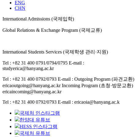
ENG
CHN
International Admissions (국제입학)
Global Relations & Exchange Program (국제교류)
International Students Services (국제학생 관리·지원)
Tel : +82 31 400 0791/0794/0795
E-mail :
studyerica@hanyang.ac.kr
Tel : +82 31 400 0792/0793
E-mail : Outgoing Program (파견교환)
ericaoutgoing@hanyang.ac.kr
Incoming Program (초청·방문교환)
ericaincoming@hanyang.ac.kr
Tel : +82 31 400 0792/0793
E-mail : ericaoia@hanyang.ac.k
국제처 인스타그램
한양대 유튜브
HESS 인스타그램
국제처 유튜브