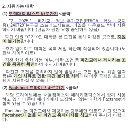
2.
지원가능 대학
(1)
모집대학 리스트 바로가기
<클릭!
- "
2. 2025-1 파견교 정보_추가모집(ERICA 학생 공지
용)_240729
"는구글 스프레드시트로, 파일을 다운로드 받아 사용
하시기 바랍니다. (편집자 권한 요청 승인하지 않음)
- 파견 인원 TO가 0인 대학은 본 모집을 통해 마감된 곳으로,
지원
이 불가능
합니다.
-
추가 업데이트 대학
은
목록 제일 하단에 작성되어 있습니다 (노
란색 하이라이트)
- 직전 학기 휴학 가능 여부, 어학 조건 등
파견교에서 제시하는 조
건을 꼼꼼히 확인
하여 주시기 바랍니다.
파견교 조건을 충족하지 않아 발생하는 모든 일(ex. 최종 탈락
등)은
개인 사유로 인한 파견 불가로 처리
되며 이후 국제팀 프로그
램에 지원하실 수 없습니다
(2)
Factsheet 드라이브 바로가기
<클릭!
-
해당 드라이브에는 서울캠퍼스와 에리카캠퍼스에서 함께 사용
하고 있기
때문에 에리카에서 모집하지 않는 대학의
Factsheet
가
함께 있을 수 있습니다
.
- Factsheet
는 파견교에서 제공하는 경우에만 업로드 하고 있으며
Factsheet가 없을 시 파견교 홈페이지를 참고
하여 주시기 바랍니
다.