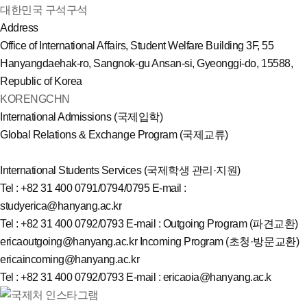
대한민국 구석구석
Address
Office of International Affairs, Student Welfare Building 3F, 55
Hanyangdaehak-ro, Sangnok-gu Ansan-si, Gyeonggi-do, 15588,
Republic of Korea
KOR
ENG
CHN
International Admissions (국제입학)
Global Relations & Exchange Program (국제교류)
International Students Services (국제학생 관리·지원)
Tel : +82 31 400 0791/0794/0795
E-mail :
studyerica@hanyang.ac.kr
Tel : +82 31 400 0792/0793
E-mail : Outgoing Program (파견교환)
ericaoutgoing@hanyang.ac.kr
Incoming Program (초청·방문교환)
ericaincoming@hanyang.ac.kr
Tel : +82 31 400 0792/0793
E-mail : ericaoia@hanyang.ac.k
국제처 인스타그램