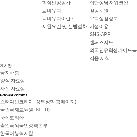
학점인정절차
집단상담 & 워크샵
교비유학
활동지원
교비유학이란?
유학생활정보
지원요건 및 선발절차
시설이용
SNS·APP
캠퍼스지도
외국인유학생가이드북
각종 서식
게시판
공지사항
양식 자료실
사진 자료실
Relevant Websites
스터디인코리아 (정부장학 홈페이지)
국립국제교육원 (NIIED)
하이코리아
출입국외국인정책본부
한국어능력시험