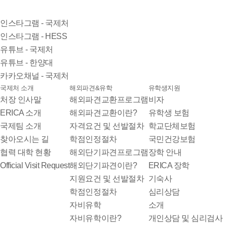
인스타그램 - 국제처
인스타그램 - HESS
유튜브 - 국제처
유튜브 - 한양대
카카오채널 - 국제처
국제처 소개
해외파견&유학
유학생지원
처장 인사말
해외파견교환프로그램
비자
ERICA 소개
해외파견교환이란?
유학생 보험
국제팀 소개
자격요건 및 선발절차
학교단체보험
찾아오시는 길
학점인정절차
국민건강보험
협력 대학 현황
해외단기파견프로그램
장학 안내
Official Visit Request
해외단기파견이란?
ERICA 장학
지원요건 및 선발절차
기숙사
학점인정절차
심리상담
자비유학
소개
자비유학이란?
개인상담 및 심리검사