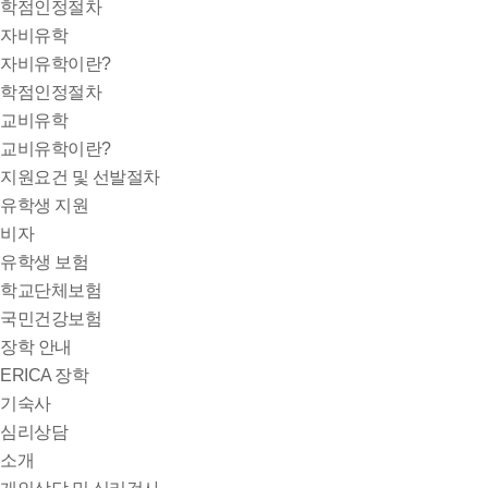
학점인정절차
자비유학
자비유학이란?
학점인정절차
교비유학
교비유학이란?
지원요건 및 선발절차
유학생 지원
비자
유학생 보험
학교단체보험
국민건강보험
장학 안내
ERICA 장학
기숙사
심리상담
소개