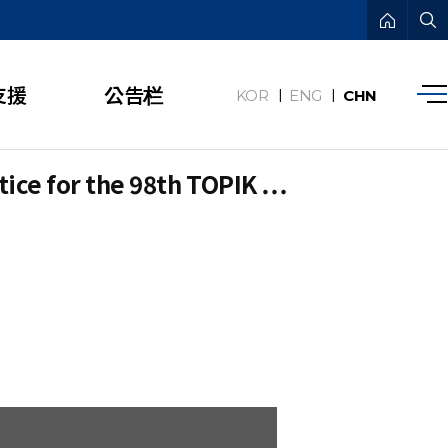
支援
公告栏
KOR
ENG
CHN
for the 98th TOPIK …