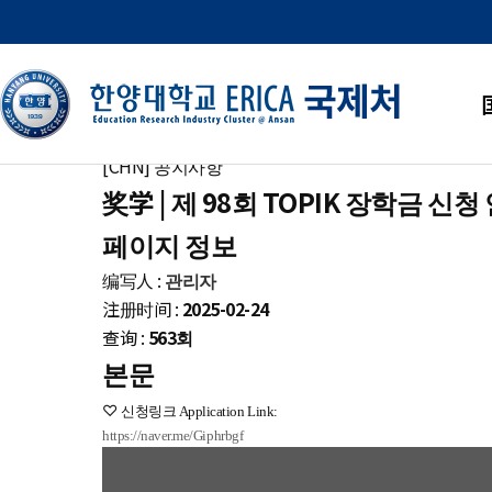
公告
公告栏
公告
公告栏
公告
资料下载专区
照片栏
[CHN] 공지사항
奖学 | 제 98회 TOPIK 장학금 신청 
페이지 정보
编写人 :
관리자
注册时间 :
2025-02-24
查询 :
563회
본문
♡
신청링크
Application Link:
https://naver.me/Giphrbgf